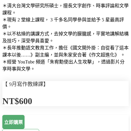
＊清大台灣文學研究所碩士，擅長文字創作、時事評論和文學
課程。
＊現有 2 堂線上課程， 3 千多名同學參與並給予 5 星最高評
價。
＊以不枯燥的講課方式，去掉文學的朦朧感，平實地講解結構
及技巧，深受學員喜愛。
＊長年推動語文教育工作，擔任《國文開外掛：自從看了這本
課本以後……》副主編，並與朱家安合著《作文超進化》 。
＊經營 YouTube 頻道「朱宥勳使出人生攻擊」，透過影片分
享時事與文學。
【 9月寫作教練課】
NT$600
立即購票