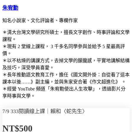
朱宥勳
知名小說家、文化評論者、專欄作家
＊清大台灣文學研究所碩士，擅長文字創作、時事評論和文學
課程。
＊現有 2 堂線上課程， 3 千多名同學參與並給予 5 星最高評
價。
＊以不枯燥的講課方式，去掉文學的朦朧感，平實地講解結構
及技巧，深受學員喜愛。
＊長年推動語文教育工作，擔任《國文開外掛：自從看了這本
課本以後……》副主編，並與朱家安合著《作文超進化》 。
＊經營 YouTube 頻道「朱宥勳使出人生攻擊」，透過影片分
享時事與文學。
7/9 333閱讀線上課｜賴和〈蛇先生〉
NT$500