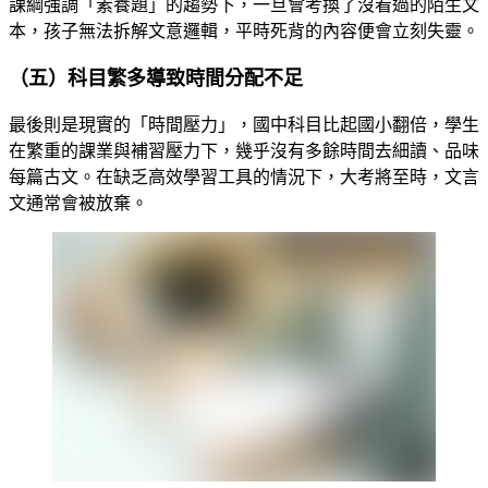
課綱強調「素養題」的趨勢下，一旦會考換了沒看過的陌生文
本，孩子無法拆解文意邏輯，平時死背的內容便會立刻失靈。
（五）科目繁多導致時間分配不足
最後則是現實的「時間壓力」，國中科目比起國小翻倍，學生
在繁重的課業與補習壓力下，幾乎沒有多餘時間去細讀、品味
每篇古文。在缺乏高效學習工具的情況下，大考將至時，文言
文通常會被放棄。