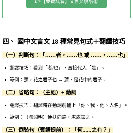
👉【免費試看】文言文解讀術
四、 國中文言文 18 種常見句式＋翻譯技巧
（一）判斷句：「……者，……也 或 ……，……也」
翻譯技巧：看到「者/也」，直接代入「是」。
範例：蓮，花之君子也 → 蓮，是花中的君子。
（二）省略句：（主語）+ 動詞
翻譯技巧：翻譯時在動詞前補上「你、我、他、人名」。
範例：（陶淵明）便扶向路，處處誌之。
（三）倒裝句（賓語提前）：「何......之有？」