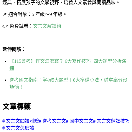
經典，拓展孩子的文學視野，培養人文素養與閱讀品味。
📌 適合對象：5 年級～9 年級。
👉 免費試看：
文言文解讀術
延伸閱讀：
【115會考】作文怎麼寫？ 6大寫作技巧+四大題型分析演
練
會考國文指南：掌握5大題型＋8大準備心法，穩拿高分沒
煩惱！
文章標籤
#
文言文閱讀測驗
#
會考文言文
#
國中文言文
#
文言文翻譯技巧
#
文言文怎麼讀