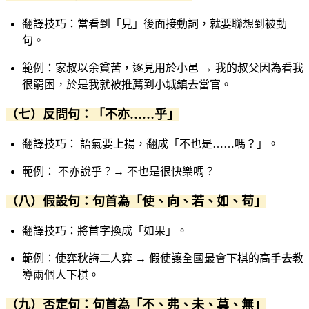
翻譯技巧：當看到「見」後面接動詞，就要聯想到被動
句。
範例：家叔以余貧苦，逐見用於小邑 → 我的叔父因為看我
很窮困，於是我就被推薦到小城鎮去當官。
（七）反問句：「不亦……乎」
翻譯技巧： 語氣要上揚，翻成「不也是……嗎？」。
範例： 不亦說乎？→ 不也是很快樂嗎？
（八）假設句：句首為「使、向、若、如、苟」
翻譯技巧：將首字換成「如果」。
範例：使弈秋誨二人弈 → 假使讓全國最會下棋的高手去教
導兩個人下棋。
（九）否定句：句首為「不、弗、未、莫、無」