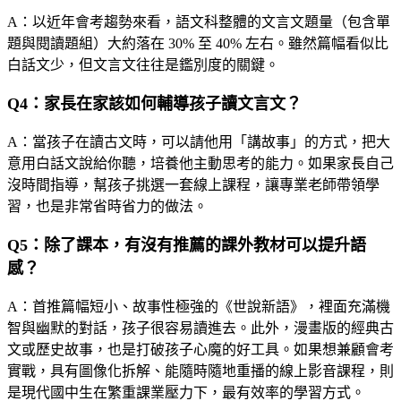
A：以近年會考趨勢來看，語文科整體的文言文題量（包含單
題與閱讀題組）大約落在 30% 至 40% 左右。雖然篇幅看似比
白話文少，但文言文往往是鑑別度的關鍵。
Q4：家長在家該如何輔導孩子讀文言文？
A：當孩子在讀古文時，可以請他用「講故事」的方式，把大
意用白話文說給你聽，培養他主動思考的能力。如果家長自己
沒時間指導，幫孩子挑選一套線上課程，讓專業老師帶領學
習，也是非常省時省力的做法。
Q5：除了課本，有沒有推薦的課外教材可以提升語
感？
A：首推篇幅短小、故事性極強的《世說新語》，裡面充滿機
智與幽默的對話，孩子很容易讀進去。此外，漫畫版的經典古
文或歷史故事，也是打破孩子心魔的好工具。如果想兼顧會考
實戰，具有圖像化拆解、能隨時隨地重播的線上影音課程，則
是現代國中生在繁重課業壓力下，最有效率的學習方式。