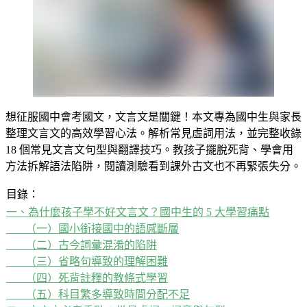
想征服國中會考國文，文言文是關鍵！本文專為國中生與家長
整理文言文的高效學習心法。解析常見虛詞用法，並完整收錄
18 個常見文言文句型與翻譯技巧。教孩子擺脫死背、學會用
方法拆解語法陷阱，閱讀測驗看到課外古文也不再緊張失分。
目錄：
一、為什麼孩子學不好文言文？國中生的 5 大學習痛點
（一）國小銜接國中的語感斷層
（二）古今詞彙混淆的陷阱
（三）省略句導致的理解困難
（四）死背註釋的教條式學習
（五）科目繁多導致時間分配不足