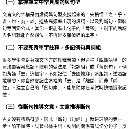
（一）掌握課文中常見虛詞與句型
文言文的架構是由虛詞與句型支撐起來的。先搞懂「之、乎、
者、也、為、於」這些高頻率出現的虛詞，以及判斷句、倒裝
句等固定公式。當你一眼能看出句子的「骨架」，剩下的動詞
與名詞就能自然歸位，不再是支離破碎的單字。
（二）不要死背單字註釋，多記例句與詞組
很多學生會對著課文下方的註釋苦讀，但這種「脫離語境」的
背法最容易忘記。聰明的做法是「記詞組」或「背例句」。例
如背誦「去」這個字，不如記住「去國懷鄉」這組詞，透過語
境聯想，你自然會記住這裡的「去」是「離開」而非「前
往」。建立自己的「例句庫」，能幫助你在考試時快速提取記
憶。
（三）從斷句推導文意，文意推導斷句
古文沒有標點符號，因此「斷句（句讀）」就是理解的第一
步。讀不懂時，試著根據主詞、動詞的關係嘗試切分句子；反