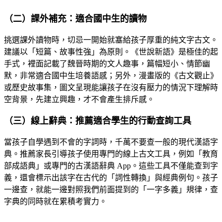
（二）課外補充：適合國中生的讀物
挑選課外讀物時，切忌一開始就塞給孩子厚重的純文字古文。
建議以「短篇、故事性強」為原則。《世說新語》是極佳的起
手式，裡面記載了魏晉時期的文人趣事，篇幅短小、情節幽
默，非常適合國中生培養語感；另外，漫畫版的《古文觀止》
或歷史故事集，圖文呈現能讓孩子在沒有壓力的情況下理解時
空背景，先建立興趣，才不會產生排斥感。
（三）線上辭典：推薦適合學生的行動查詢工具
當孩子自學遇到不會的字詞時，千萬不要查一般的現代漢語字
典。推薦家長引導孩子使用專門的線上古文工具，例如「教育
部成語典」或專門的古漢語辭典 App。這些工具不僅能查到字
義，還會標示出該字在古代的「詞性轉換」與經典例句。孩子
一邊查，就能一邊對照我們前面提到的「一字多義」規律，查
字典的同時就在累積考實力。