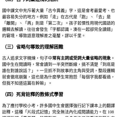
國中課文中充斥著大量「古今異義」字，這是會考最愛考、也
最容易失分的地方。例如「走」在古代是「跑」、「去」是
「離開」、「再」則是「第二次」。孩子若慣性用現代國語的
邏輯去解讀，往往會發生「字都認識，湊在一起卻完全讀錯」
的窘境，導致語意理解差之毫釐，謬以千里。
（三）省略句導致的理解困難
古人追求文字精煉，句子中
常有主詞或受詞大量省略的現象
。
國中生在閱讀時，常會讀到一半突然斷線，搞不清楚「到底是
誰在對誰說話？」。一旦抓不到故事的主角與受詞，整段邏輯
就會徹底崩盤，這也是為什麼學生常抱怨「每個字我都看過，
但我不知道這篇在幹嘛」。
（四）死背註釋的教條式學習
為了應付學校小考，許多國中生會選擇強行記下課本上的翻譯
註釋，這種「片段式記憶」完全無法內化成閱讀能力。在 108