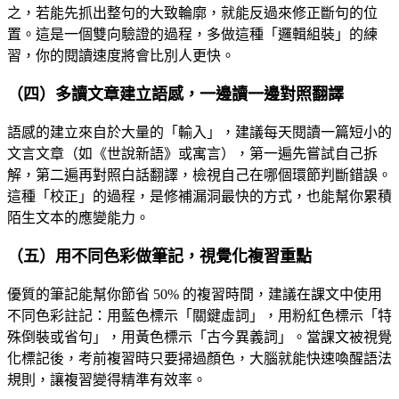
之，若能先抓出整句的大致輪廓，就能反過來修正斷句的位
置。這是一個雙向驗證的過程，多做這種「邏輯組裝」的練
習，你的閱讀速度將會比別人更快。
（四）多讀文章建立語感，一邊讀一邊對照翻譯
語感的建立來自於大量的「輸入」，建議每天閱讀一篇短小的
文言文章（如《世說新語》或寓言），第一遍先嘗試自己拆
解，第二遍再對照白話翻譯，檢視自己在哪個環節判斷錯誤。
這種「校正」的過程，是修補漏洞最快的方式，也能幫你累積
陌生文本的應變能力。
（五）用不同色彩做筆記，視覺化複習重點
優質的筆記能幫你節省 50% 的複習時間，建議在課文中使用
不同色彩註記：用藍色標示「關鍵虛詞」，用粉紅色標示「特
殊倒裝或省句」，用黃色標示「古今異義詞」。當課文被視覺
化標記後，考前複習時只要掃過顏色，大腦就能快速喚醒語法
規則，讓複習變得精準有效率。