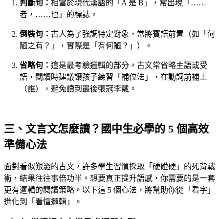
判斷句：
相當於現代漢語的「A 是 B」，常出現「……
者，……也」的標誌。
倒裝句：
古人為了強調特定對象，常將賓語前置（如「何
陋之有？」，實際是「有何陋？」）。
省略句：
這是最考驗邏輯的部分。古文常省略主語或受
語，閱讀時建議讓孩子練習「補位法」，在動詞前補上
（誰），避免讀到最後張冠李戴。
三、文言文怎麼讀？國中生必學的 5 個高效
準備心法
面對看似艱澀的古文，許多學生習慣採取「硬碰硬」的死背戰
術，結果往往事倍功半。想要真正提升語感，你需要的是一套
更有邏輯的閱讀策略。以下這 5 個心法，將幫助你從「看字」
進化到「看懂邏輯」。