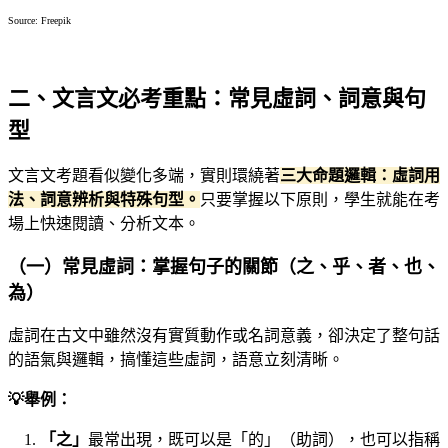
Source: Freepik
二、文言文必考重點：常見虛詞、詞意與句
型
文言文考題看似變化多端，實則環繞著
三大命題邏輯：虛詞用
法、詞意辨析與特殊句型。
只要掌握以下原則，學生就能在考
場上快速閱讀、分析文本。
（一）常見虛詞：掌握句子的關節（之、乎、者、也、
為）
虛詞在古文中雖然沒有實質動作或名詞意義，卻決定了整句話
的語氣與邏輯，搞懂這些虛詞，語意立刻清晰。
💡舉例：
「之」
最常出現，既可以是「的」（助詞），也可以指稱