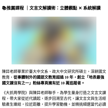
📚️推薦課程 ｜文言文解讀術：立體觀點 ✕ 系統解讀
陳茻老師畢業於臺大中文系、政大中文研究所碩士，深耕國文
教育，
從事體制外的國語文教育超過 10 年，創立「地表最強
國文課沒有之一」粉絲專頁擁有近 10 萬追蹤者。
《大抓周學院》與陳茻老師聯手，為學生量身打造之文言文課
程，帶大家從近代讀起，逐步回溯至古代，讓文言文與生活經
驗產生連結，拉近距離，提升學習動機。並精挑細選當代必讀