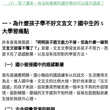
Q5：除了課本，有沒有推薦的課外教材可以提升語感？
一、為什麼孩子學不好文言文？國中生的 5
大學習痛點
許多家長常困惑：
「明明孩子語文能力不差，但為什麼一碰到
文言文就看不懂了？」
其實，文言文學習並非孩子不努力，而
是卡在了語感斷層，以及沒有找到對的學習方法。
（一）國小銜接國中的語感斷層
首先是適應問題。國小階段的國語課多以白話文、生活應用文
為主，進入國中後，文言文的比例大增。對於尚未建立「古文
語感」的孩子來說，這就像突然被丟進一個半生不熟的外語環
境，面對精簡、壓縮的文字感到不知所措，容易在起跑點就產
生挫折與排斥心理。
（二）古今詞彙混淆的陷阱