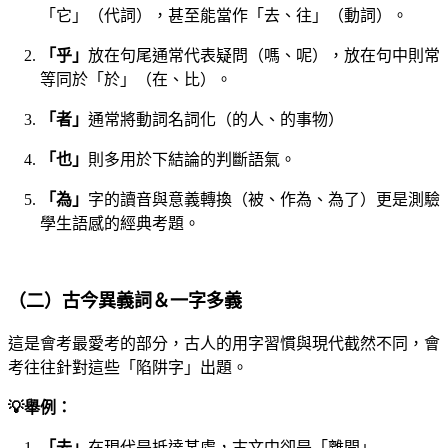
「它」（代詞），甚至能當作「去、往」（動詞）。
「乎」
放在句尾通常代表疑問（嗎、呢），放在句中則常
等同於「於」（在、比）。
「者」
通常將動詞名詞化（的人、的事物）
「也」
則多用於下結論的判斷語氣。
「為」
字的讀音與意義轉換（被、作為、為了）更是測驗
學生語感的經典考題。
（二）古今異義詞＆一字多義
這是會考最愛考的部分，古人的用字習慣與現代截然不同，會
考往往針對這些「陷阱字」出題。
💡舉例：
「去」
在現代是抵達某處，古文中卻是「離開」