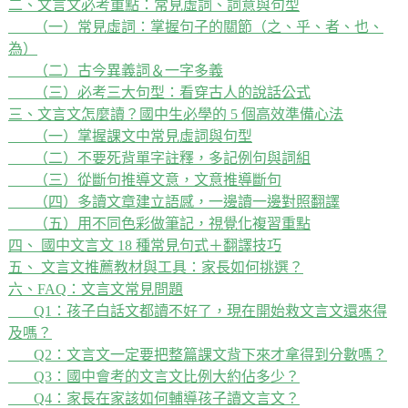
二、文言文必考重點：常見虛詞、詞意與句型
（一）常見虛詞：掌握句子的關節（之、乎、者、也、
為）
（二）古今異義詞＆一字多義
（三）必考三大句型：看穿古人的說話公式
三、文言文怎麼讀？國中生必學的 5 個高效準備心法
（一）掌握課文中常見虛詞與句型
（二）不要死背單字註釋，多記例句與詞組
（三）從斷句推導文意，文意推導斷句
（四）多讀文章建立語感，一邊讀一邊對照翻譯
（五）用不同色彩做筆記，視覺化複習重點
四、 國中文言文 18 種常見句式＋翻譯技巧
五、 文言文推薦教材與工具：家長如何挑選？
六、FAQ：文言文常見問題
Q1：孩子白話文都讀不好了，現在開始救文言文還來得
及嗎？
Q2：文言文一定要把整篇課文背下來才拿得到分數嗎？
Q3：國中會考的文言文比例大約佔多少？
Q4：家長在家該如何輔導孩子讀文言文？