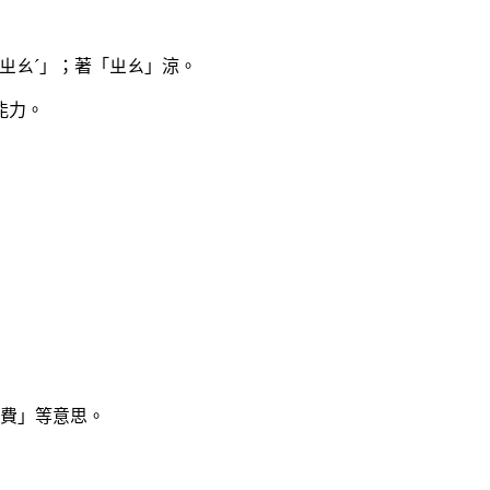
「ㄓㄠˊ」；著「ㄓㄠ」涼。
能力。
費」等意思。