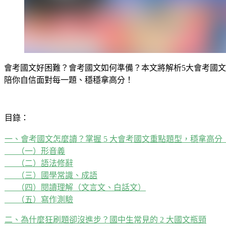
會考國文好困難？會考國文如何準備？本文將解析5大會考國
陪你自信面對每一題、穩穩拿高分！
目錄：
一、會考國文怎麼讀？掌握 5 大會考國文重點題型，穩拿高分
（一）形音義
（二）語法修辭
（三）國學常識、成語
（四）閱讀理解（文言文、白話文）
（五）寫作測驗
二、為什麼狂刷題卻沒進步？國中生常見的 2 大國文瓶頸