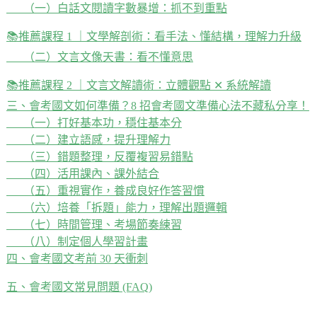
（一）白話文閱讀字數暴增：抓不到重點
📚️推薦課程 1 ｜文學解剖術：看手法、懂結構，理解力升級
（二）文言文像天書：看不懂意思
📚️推薦課程 2 ｜文言文解讀術：立體觀點 ✕ 系統解讀
三、會考國文如何準備？8 招會考國文準備心法不藏私分享！
（一）打好基本功，穩住基本分
（二）建立語感，提升理解力
（三）錯題整理，反覆複習易錯點
（四）活用課內、課外結合
（五）重視實作，養成良好作答習慣
（六）培養「拆題」能力，理解出題邏輯
（七）時間管理、考場節奏練習
（八）制定個人學習計畫
四、會考國文考前 30 天衝刺
五、會考國文常見問題 (FAQ)