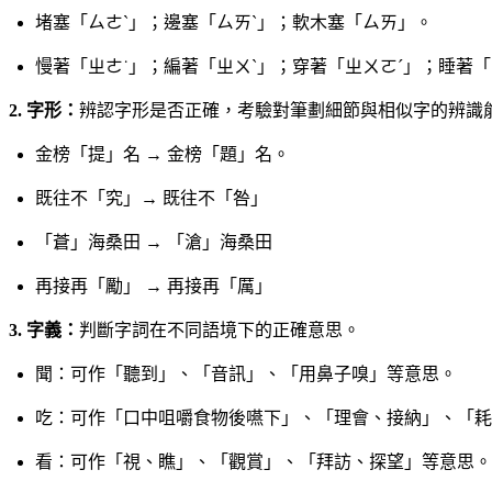
堵塞「ㄙㄜˋ」；邊塞「ㄙㄞˋ」；軟木塞「ㄙㄞ」。
慢著「ㄓㄜ˙」；編著「ㄓㄨˋ」；穿著「ㄓㄨㄛˊ」；睡著
2. 字形：
辨認字形是否正確，考驗對筆劃細節與相似字的辨識
金榜「提」名 → 金榜「題」名。
既往不「究」→ 既往不「咎」
「蒼」海桑田 → 「滄」海桑田
再接再「勵」 → 再接再「厲」
3. 字義：
判斷字詞在不同語境下的正確意思。
聞：可作「聽到」、「音訊」、「用鼻子嗅」等意思。
吃：可作「口中咀嚼食物後嚥下」、「理會、接納」、「耗
看：可作「視、瞧」、「觀賞」、「拜訪、探望」等意思。