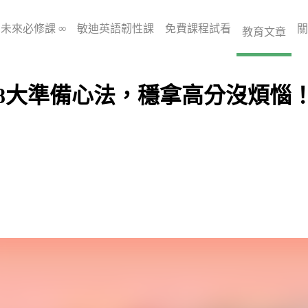
未來必修課 ∞
敏迪英語韌性課
免費課程試看
關
教育文章
8大準備心法，穩拿高分沒煩惱