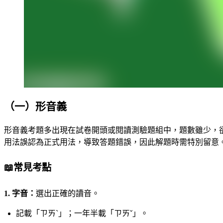
（一）形音義
形音義考題多出現在試卷開頭或閱讀測驗題組中，題數雖少，
用法誤認為正式用法，導致答題錯誤，因此解題時需特別留意
📖
常見考點
1. 字音：
選出正確的讀音。
記載「ㄗㄞˋ」；一年半載「ㄗㄞˇ」。