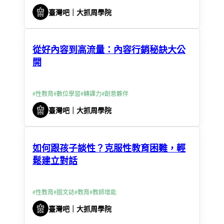
臺灣吧｜大抓周學院
從好內容到高流量：內容行銷秘訣大公
開
#
性教育
#
數位學習
#
轉譯力
#
創意夥伴
臺灣吧｜大抓周學院
如何跟孩子談性？克服性教育困難，輕
鬆建立對話
#
性教育
#
圖文誌
#
教育
#
教師增能
臺灣吧｜大抓周學院