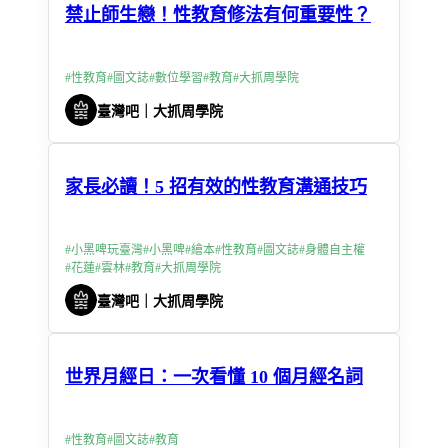
禁止師生戀！性教育修法有何重要性？
#
性教育
#
圖文誌
#
數位學習
#
教育
#
大抓周學院
臺灣吧｜大抓周學院
家長必讀！5 招有效的性教育溝通技巧
#
小黑啤玩臺灣
#
小黑啤
#
繪本
#
性教育
#
圖文誌
#
身體自主權
#
花蓮
#
雲林
#
教育
#
大抓周學院
臺灣吧｜大抓周學院
世界月經日：一次看懂 10 個月經名詞
#
性教育
#
圖文誌
#
教育