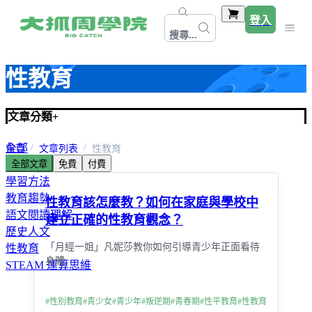
登入
搜尋...
性教育
文章分類
+
全部
首頁
文章列表
性教育
全部文章
免費
付費
精選文章
學習方法
教育趨勢
性教育該怎麼教？如何在家庭與學校中
語文閱讀理解
建立正確的性教育觀念？
歷史人文
「月經一姐」凡妮莎教你如何引導青少年正面看待
性教育
身體
STEAM 運算思維
#
性別教育
#
青少女
#
青少年
#
叛逆期
#
青春期
#
性平教育
#
性教育