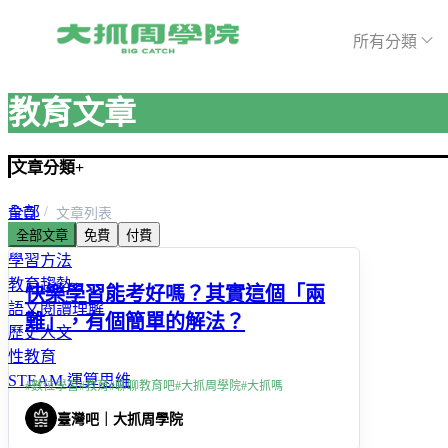
所有分類
教育文章
文章分類
+
全部
首頁
文章列表
全部文章
免費
付費
精選文章
學習方法
教育趨勢
快樂學習能考好嗎？其實這個「兩
語文閱讀理解
難」，有個簡單的解法？
歷史人文
性教育
STEAM 運算思維
#
數位學習
#
教育
#
聊聊教育吧
#
大抓周學院
#
大抓嗎
臺灣吧｜大抓周學院