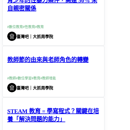
青少年的性暴力案件，高達 50% 來
自親密關係
#
數位教育
#
性教育
#
教育
臺灣吧｜大抓周學院
教師節的由來與老師角色的轉變
#
教師
#
數位學習
#
教育
#
教師增能
臺灣吧｜大抓周學院
STEAM 教育 = 學寫程式？關鍵在培
養「解決問題的能力」