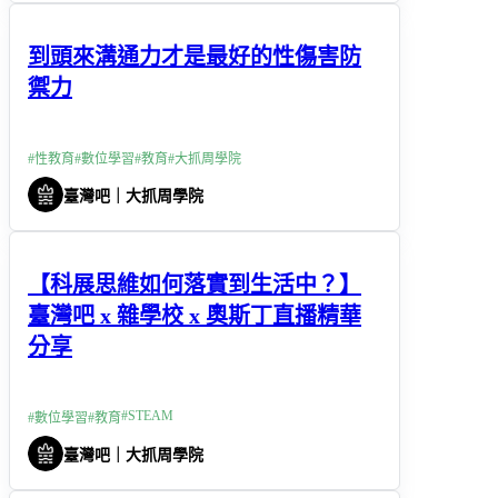
到頭來溝通力才是最好的性傷害防
禦力
#
性教育
#
數位學習
#
教育
#
大抓周學院
臺灣吧｜大抓周學院
【科展思維如何落實到生活中？】
臺灣吧 x 雜學校 x 奧斯丁直播精華
分享
#
STEAM
#
數位學習
#
教育
臺灣吧｜大抓周學院