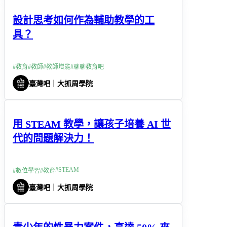
設計思考如何作為輔助教學的工
具？
#
教育
#
教師
#
教師增能
#
聊聊教育吧
臺灣吧｜大抓周學院
用 STEAM 教學，讓孩子培養 AI 世
代的問題解決力！
#
STEAM
#
數位學習
#
教育
臺灣吧｜大抓周學院