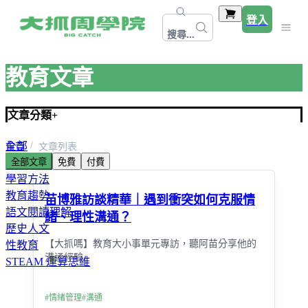
登入
搜尋...
教育文章
文章分類
+
全部
首頁
文章列表
全部文章
免費
付費
精選文章
學習方法
教育趨勢
苗博雅訪談精華｜遇到衝突如何克服情
語文閱讀理解
緒、理性溝通？
歷史人文
【大抓嗎】教育大小事單元專訪，聽阿苗分享他的
性教育
溝通經驗
STEAM 運算思維
#
情緒管理
#
溝通