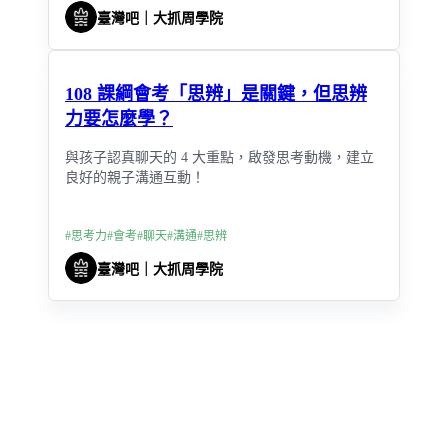
臺灣吧｜大抓周學院
108 課綱會考「思辨」是關鍵，但思辨
力要怎麼學？
與孩子認真聊天的 4 大重點，啟發思考動機，建立
良好的親子溝通互動！
#
思考力
#
會考
#
聊天
#
溝通
#
思辨
臺灣吧｜大抓周學院